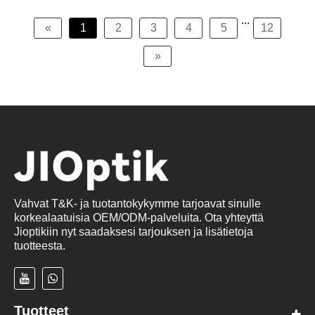
...
«
1
2
3
4
5
12
»
Vahvat T&K- ja tuotantokykymme tarjoavat sinulle
korkealaatuisia OEM/ODM-palveluita. Ota yhteyttä
Jioptikiin nyt saadaksesi tarjouksen ja lisätietoja
tuotteesta.
Tuotteet